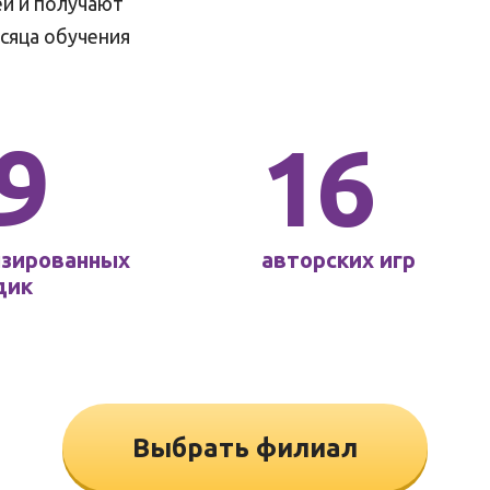
еи и получают
сяца обучения
9
16
нзированных
авторских игр
дик
Выбрать филиал