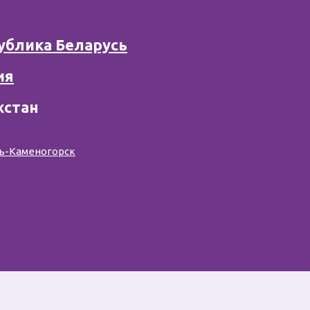
Г
ублика Беларусь
ия
хстан
ть-Каменогорск