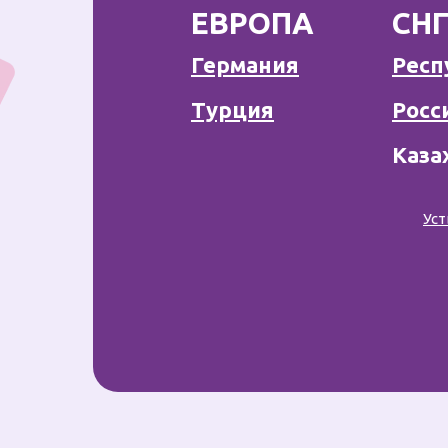
ЕВРОПА
СН
Германия
Респ
Турция
Росс
Каза
Ус