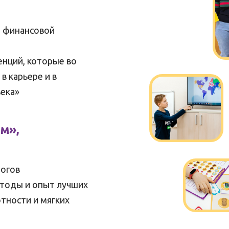
о финансовой
енций, которые во
в карьере и в
века»
м»,
логов
етоды и опыт лучших
тности и мягких