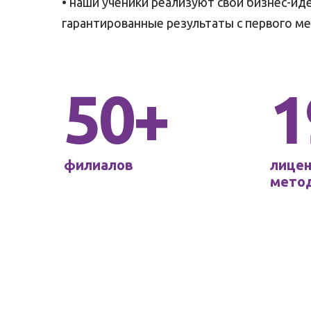
• наши ученики реализуют свои бизнес-ид
гарантированные результаты с первого ме
50+
1
филиалов
лице
мето