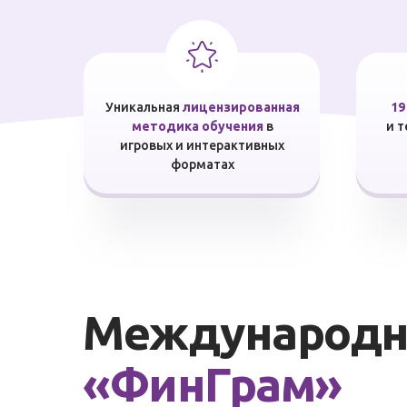
Уникальная
лицензированная
19
методика обучения
в
и 
игровых и интерактивных
форматах
Международна
«ФинГрам»